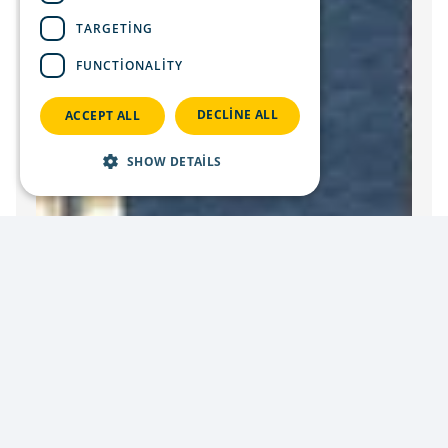
TARGETING
FUNCTIONALITY
DECLINE ALL
ACCEPT ALL
SHOW DETAILS
Strictly necessary
Performance
Targeting
Functionality
Strictly necessary cookies allow core website
functionality such as user login and account
management. The website cannot be used
properly without strictly necessary cookies.
li_gc
Provider
Name
/
Expiration
Description
Domain