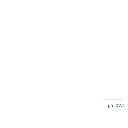
_ga_0WP