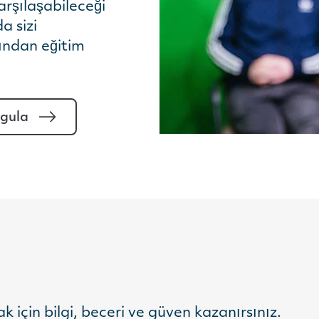
arşılaşabileceği
a sizi
ından eğitim
rgula
 için bilgi, beceri ve güven kazanırsınız.