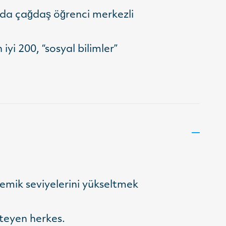
rında çağdaş öğrenci merkezli
yi 200, “sosyal bilimler”
emik seviyelerini yükseltmek
steyen herkes.