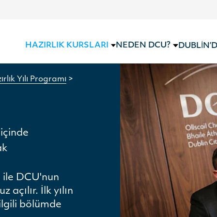
HAZIRLIK KURSLARI
NEDEN DCU?
DUBLIN’
rlık Yılı Programı
>
içinde
ak
lı ile DCU'nun
açılır. İlk yılın
lgili bölümde