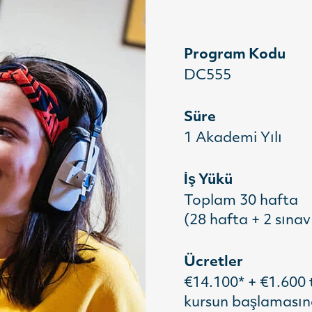
Program Kodu
DC555
Süre
1 Akademi Yılı
İş Yükü
Toplam 30 hafta
(28 hafta + 2 sınav
Ücretler
€14.100* + €1.600
kursun başlamasınd