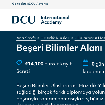
Go to dcu.ie
DCU Advance
Ana Sayfa
>
Hazırlık Kursları
>
Uluslararası Hazı
Beşeri Bilimler Alanı
€14,100
Euro + kayıt
0
gün 
ücreti
kapanac
Beşeri Bilimler Uluslararası Hazırlık Yı
sağladığı birçok farklı diplomaya yolunuz 
başarıyla tamamlanmasıyla seçtiğiniz i