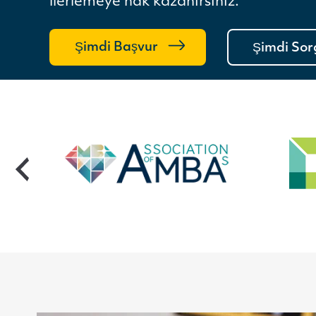
ilerlemeye hak kazanırsınız.
Şimdi Başvur
Şimdi Sor