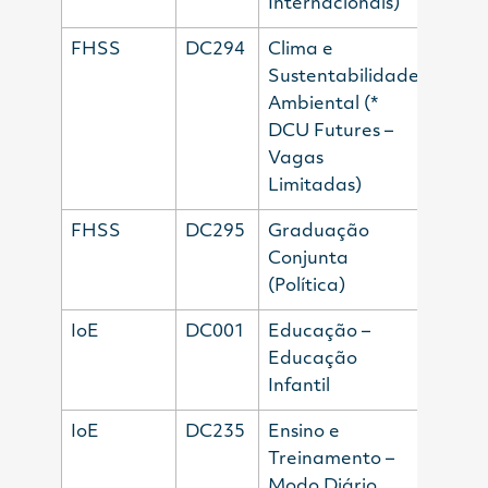
Internacionais)
FHSS
DC294
Clima e
Sustentabilidade
Ambiental
(*
DCU Futures –
Vagas
Limitadas)
FHSS
DC295
Graduação
Conjunta
(Política)
IoE
DC001
Educação –
Educação
Infantil
IoE
DC235
Ensino e
Treinamento –
Modo Diário