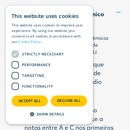
Requisitos de ingresso acadêmico
This website uses cookies
This website uses cookies to improve user
experience. By using our website you
consent to all cookies in accordance with
A seguir estão os requisitos acadêmicos
our
Cookie Policy.
Read more
para entrar no Programa Anual de
Preparação Internacional da DCU.
STRICTLY NECESSARY
Os futuros alunos terão que
PERFORMANCE
fornecer um certificado de
TARGETING
conclusão do Ensino Médio
FUNCTIONALITY
emitido em seu país de
residência.
DECLINE ALL
ACCEPT ALL
Bons resultados gerais no
SHOW DETAILS
Ensino Médio equivalente a
notas entre A e C nos primeiros