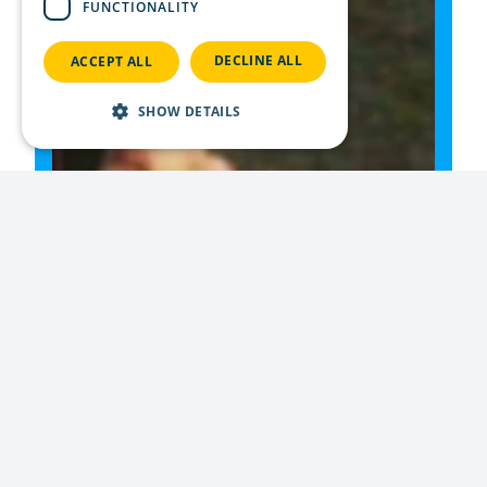
FUNCTIONALITY
DECLINE ALL
ACCEPT ALL
SHOW DETAILS
Strictly necessary
Performance
Targeting
Functionality
Strictly necessary cookies allow core website
functionality such as user login and account
management. The website cannot be used
properly without strictly necessary cookies.
li_gc
Provider
Name
/
Expiration
Description
Domain
CookieScriptConsent