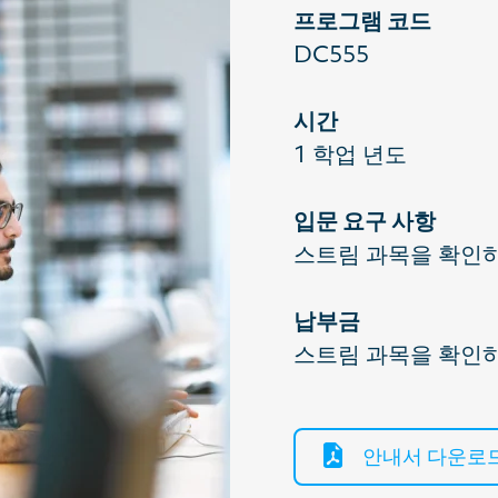
프로그램 코드
DC555
시간
1 학업 년도
입문 요구 사항
스트림 과목을 확인
납부금
스트림 과목을 확인
안내서 다운로